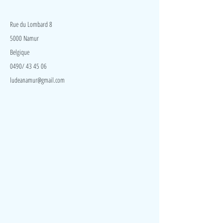
facilement grâce à un gros bouton spécial petite
LudeA
main. Sous chaque pièce est dessinée en couleur
l'image de l'animal.
Rue du Lombard 8
5000 Namur
Belgique
0490/ 43 45 06
ludeanamur@gmail.com
Visite
Accueil
A propos
Contact
Politique de confidentialité
Réseaux
Facebook