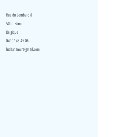
Votre enfant devra alors rechercher selon les formes
LudeA
et couleurs, quel animal ou plante correspond à
l'emplacement. Il observe, manipule et persévère.
Rue du Lombard 8
Il apprend également les animaux et
5000 Namur
l'environnement marins tout en s'amusant.
Belgique
0490/ 43 45 06
ludeanamur@gmail.com
Visite
Accueil
A propos
Contact
Politique de confidentialité
Réseaux
Facebook