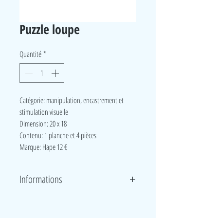
Puzzle loupe
Quantité
*
Catégorie: manipulation, encastrement et
stimulation visuelle
Dimension: 20 x 18
Contenu: 1 planche et 4 pièces
Marque: Hape 12 €
Informations
Au centre de ses pièces de puzzle, une loupe dévoile
des motifs rigolos une fois encastrée au bon endroit.