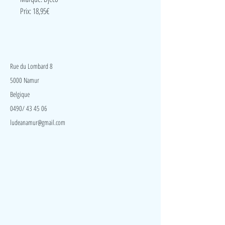
Prix: 18,95€
LudeA
Rue du Lombard 8
5000 Namur
Belgique
0490/ 43 45 06
ludeanamur@gmail.com
Visite
Accueil
A propos
Contact
Politique de confidentialité
Réseaux