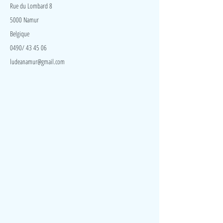
Rue du Lombard 8
5000 Namur
Belgique
0490/ 43 45 06
ludeanamur@gmail.com
Visite
Accueil
A propos
Contact
Politique de confidentialité
Réseaux
Facebook