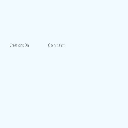
Créations DIY
C o n t a c t