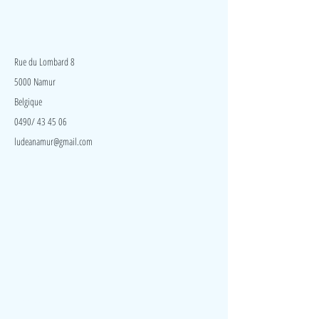
châteaux de sable sans eau ! Le plaisir de jouer avec
le sable sans les inconvénients !
LudeA
Ce sable légèrement humide, de différentes couleurs,
se moule facilement : donnez-lui la forme que vous
Rue du Lombard 8
souhaitez !
5000 Namur
Belgique
0490/ 43 45 06
ludeanamur@gmail.com
Visite
Accueil
A propos
Contact
Politique de confidentialité
Réseaux
Facebook