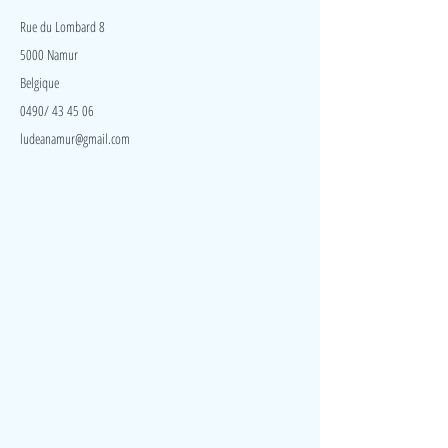
Rue du Lombard 8
5000 Namur
Belgique
0490/ 43 45 06
ludeanamur@gmail.com
Visite
Accueil
A propos
Contact
Politique de confidentialité
Réseaux
Facebook