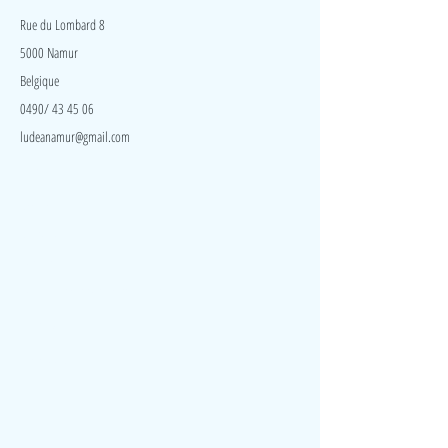
magnétique. Mais les vrais défis à la hauteur de ses
talents se trouvent sur les fiches défis ! De difficulté
Rue du Lombard 8
progressive, chaque carte lui propose de reconstituer
5000 Namur
le totem dans un certain ordre. Il ne sera jamais
Belgique
deux fois le même.
0490/ 43 45 06
ludeanamur@gmail.com
Visite
Accueil
A propos
Contact
Politique de confidentialité
Réseaux
Facebook