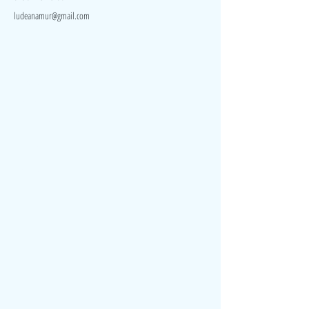
ludeanamur@gmail.com
Visite
Accueil
A propos
Contact
Politique de confidentialité
Réseaux
Facebook