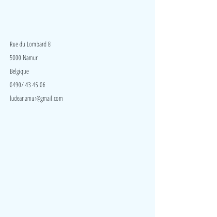
LudeA
Rue du Lombard 8
5000 Namur
Belgique
0490/ 43 45 06
ludeanamur@gmail.com
Visite
Accueil
A propos
Contact
Politique de confidentialité
Réseaux
Facebook