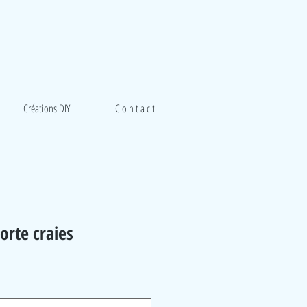
Créations DIY
C o n t a c t
orte craies