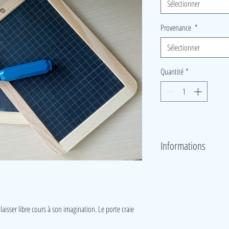
Sélectionner
Provenance
*
Sélectionner
Quantité
*
Informations
prix : Ardoise 2,22€ pce, port
laisser libre cours à son imagination. Le porte craie