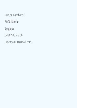
véhicules. Ce tapis de matériau résistant et lavable. Le
LudeA
tapis peut être plié pour les transports.
Rue du Lombard 8
5000 Namur
Belgique
0490/ 43 45 06
ludeanamur@gmail.com
Visite
Accueil
A propos
Contact
Politique de confidentialité
Réseaux
Facebook