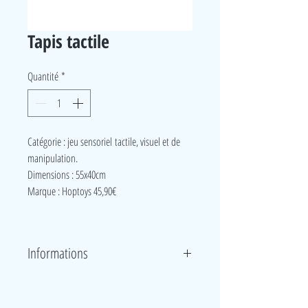
Tapis tactile
Quantité
*
Catégorie : jeu sensoriel tactile, visuel et de
manipulation.
Dimensions : 55x40cm
Marque : Hoptoys 45,90€
Informations
Ce tapis moelleux s’utilise aussi bien pour les jeunes
enfants que pour les adultes. Il invite à l’exploration