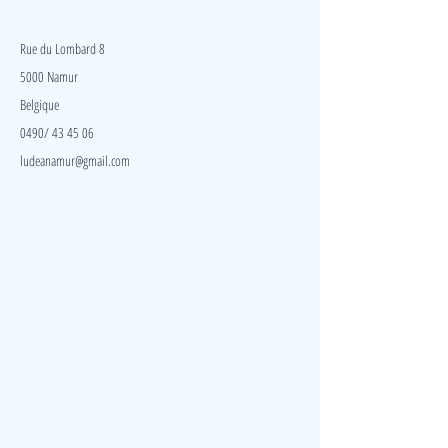
en offrant des surfaces tactiles, des effets sonores et
LudeA
des objets à manipuler : différents tissus texturés, des
billes, des bruissements, des grelots…
Rue du Lombard 8
5000 Namur
Belgique
0490/ 43 45 06
ludeanamur@gmail.com
Visite
Accueil
A propos
Contact
Politique de confidentialité
Réseaux
Facebook