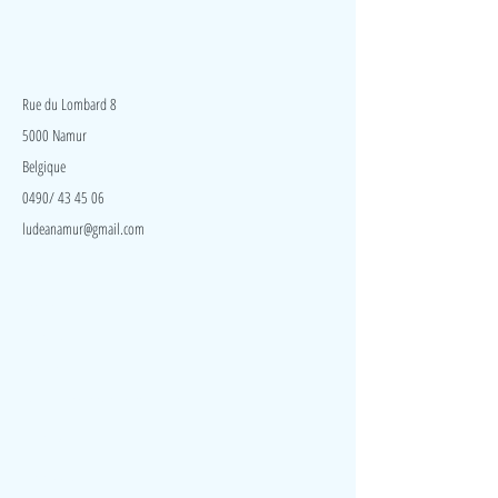
Voici une amusante tirelire en forme de cochon qui
permet à l’enfant d’apprendre à compter et de
reconnaître les couleurs, les tailles et les animaux. Il
LudeA
existe 2 modes de jeu. Un mode apprentissage : la
tirelire compte chaque pièce insérée et un mode
Rue du Lombard 8
musical.
5000 Namur
Belgique
0490/ 43 45 06
ludeanamur@gmail.com
Visite
Accueil
A propos
Contact
Politique de confidentialité
Réseaux
Facebook