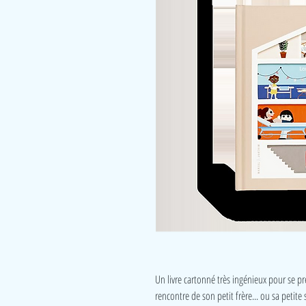
Un livre cartonné très ingénieux pour se prép
rencontre de son petit frère... ou sa petite 