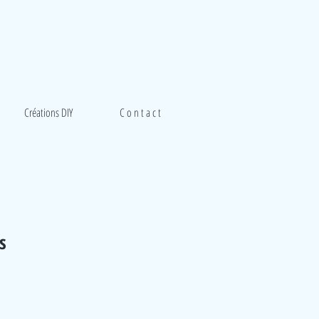
Créations DIY
C o n t a c t
s