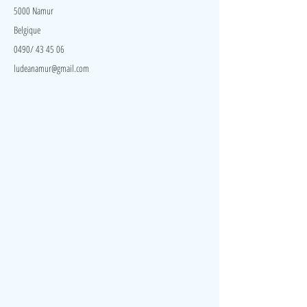
5000 Namur
Belgique
0490/ 43 45 06
ludeanamur@gmail.com
Visite
Accueil
A propos
Contact
Politique de confidentialité
Réseaux
Facebook