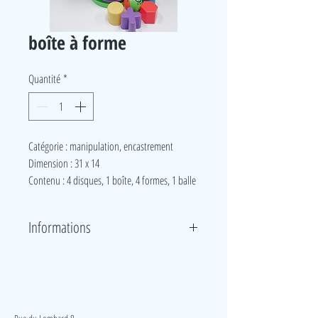
boîte à forme
Quantité
*
Catégorie : manipulation, encastrement
Dimension : 31 x 14
Contenu : 4 disques, 1 boîte, 4 formes, 1 balle
Informations
Deux jeux en un. Le premier jeu, l’enfant s’amuse en
faisant rouler la boule dans la spirale. Le deuxième
jeu, il s’agit d’un trieur de formes, l’enfant encastre
LudeA
les formes dans les bons trous.