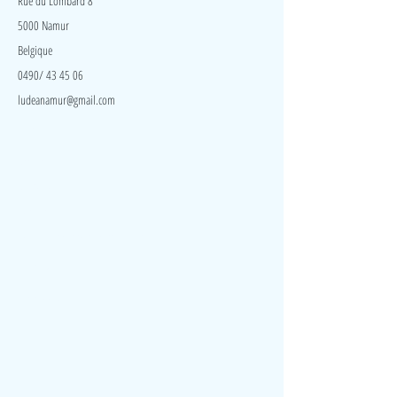
Rue du Lombard 8
5000 Namur
Belgique
0490/ 43 45 06
ludeanamur@gmail.com
Visite
Accueil
A propos
Contact
Politique de confidentialité
Réseaux
Facebook