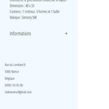
Dimension : 40 x 33
Contenu : 1 trotteur, 3 formes et 1 balle
Marque : Sensory 50€
Informations
Mini car 3 en 1, lumineuse et musicale : en position
basse, avec les roues bloquées, votre bébé assis joue
à encastrer les formes et à la rampe à balles, en
LudeA
position médiane, avec les roues bloquées, votre
bébé apprend à se mettre debout tout seul et en
Rue du Lombard 8
position haute, les roues débloquées, votre bébé va
5000 Namur
apprendre la marche. Les phares s'allument. Bruits
Belgique
amusants en appuyant sur les touches colorées et le
gros bouton situés sur le capot.
0490/ 43 45 06
ludeanamur@gmail.com
Visite
Accueil