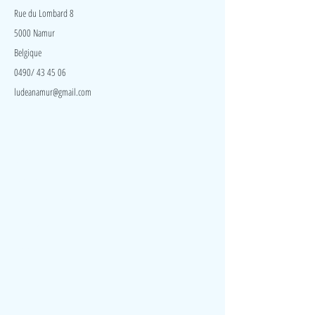
Rue du Lombard 8
5000 Namur
Belgique
0490/ 43 45 06
ludeanamur@gmail.com
Visite
Accueil
A propos
Contact
Politique de confidentialité
Réseaux
Facebook