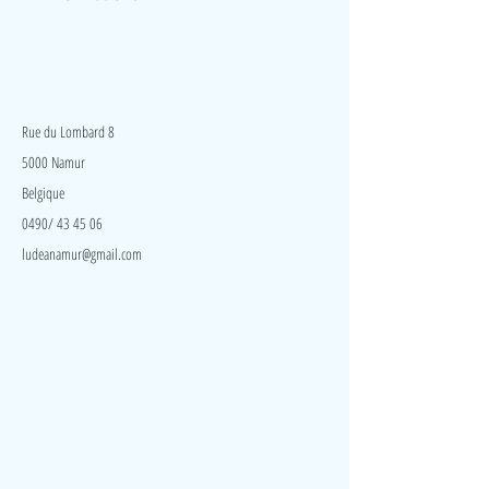
Ramper développe entre autres la motricité et facilite
le traitement des impressions sensorielles.
Facile à
utiliser et à ranger.
LudeA
Rue du Lombard 8
5000 Namur
Belgique
0490/ 43 45 06
ludeanamur@gmail.com
Visite
Accueil
A propos
Contact
Politique de confidentialité
Réseaux