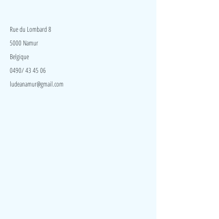
LudeA
Rue du Lombard 8
5000 Namur
Belgique
0490/ 43 45 06
ludeanamur@gmail.com
Visite
Accueil
A propos
Contact
Politique de confidentialité
Réseaux
Facebook