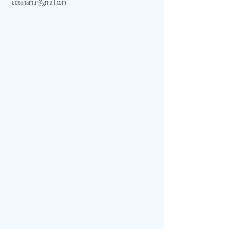
ludeanamur@gmail.com
Visite
Accueil
A propos
Contact
Politique de confidentialité
Réseaux
Facebook