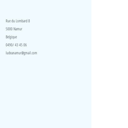
l’expression et la découverte des sons.
Ce petit
'xylophone' 5 tons à lames en plastique en forme de
LudeA
crocodile est à la fois un joli petit instrument de
musique pour enfant adapté à l'éveil musical des
Rue du Lombard 8
tout petits, et un jouet musical coloré et ludique.
5000 Namur
Belgique
0490/ 43 45 06
ludeanamur@gmail.com
Visite
Accueil
A propos
Contact
Politique de confidentialité
Réseaux
Facebook