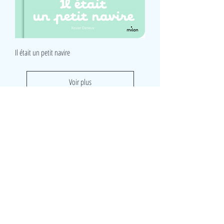
Il était un petit navire
Voir plus
LudeA
Rue du Lombard 8
5000 Namur
Belgique
0490/ 43 45 06
ludeanamur@gmail.com
Visite