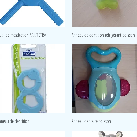
Aperçu rapide
Aperçu rapide
util de mastication ARK'TETRA
Anneau de dentition réfrigérant poisson
Aperçu rapide
Aperçu rapide
nneau de dentition
Anneau dentaire poisson