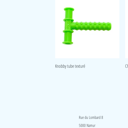
Aperçu rapide
Knobby tube texturé
C
LudeA
Rue du Lombard 8
5000 Namur