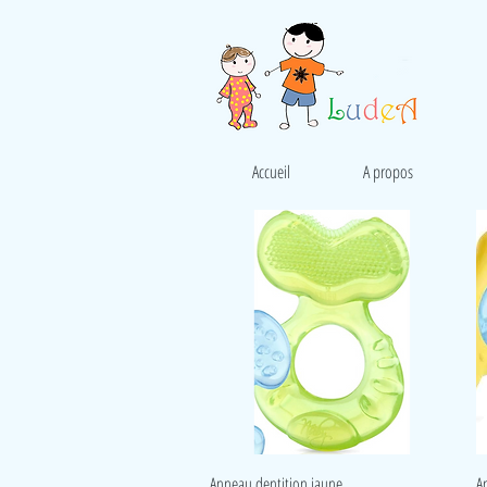
Accueil
A propos
Aperçu rapide
Anneau dentition jaune
A