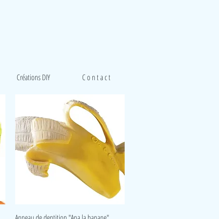
Créations DIY
C o n t a c t
Aperçu rapide
Anneau de dentition "Ana la banane"