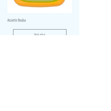
Assiette Beaba
Voir plus
LudeA
Rue du Lombard 8
5000 Namur
Belgique
0490/ 43 45 06
ludeanamur@gmail.com
Visite
Accueil