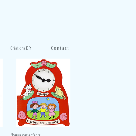
Créations DIY
C o n t a c t
Aperçu rapide
L'heure des enfants