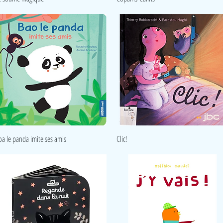
Aperçu rapide
Aperçu rapide
oa le panda imite ses amis
Clic!