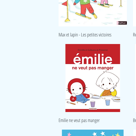
Aperçu rapide
Max et lapin - Les petites victoires
R
Aperçu rapide
Emilie ne veut pas manger
B