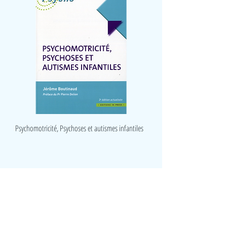
Psychomotricité, Psychoses et autismes infantiles
LudeA
Rue du Lombard 8
5000 Namur
Belgique
0490/ 43 45 06