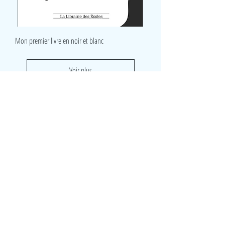
Mon premier livre en noir et blanc
Voir plus
LudeA
Rue du Lombard 8
5000 Namur
Belgique
0490/ 43 45 06
ludeanamur@gmail.com
Visite
Accueil