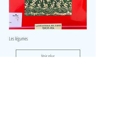
Les légumes
Voir plus
LudeA
Rue du Lombard 8
5000 Namur
Belgique
0490/ 43 45 06
ludeanamur@gmail.com